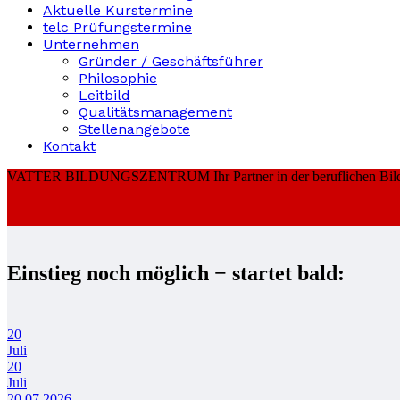
Aktuelle Kurstermine
telc Prüfungstermine
Unternehmen
Gründer / Geschäftsführer
Philosophie
Leitbild
Qualitätsmanagement
Stellenangebote
Kontakt
VATTER BILDUNGSZENTRUM
Ihr Partner in der beruflichen Bi
Einstieg noch möglich − startet bald:
20
Juli
20
Juli
20.07.2026