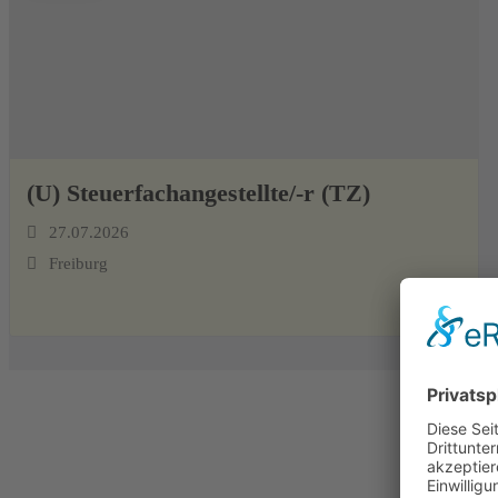
(U) Steuerfachangestellte/-r (TZ)
27.07.2026
Freiburg