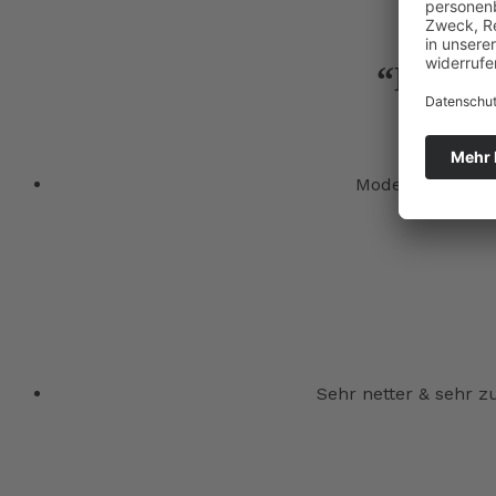
“Echte 
Moderne Ausstat
Sehr netter & sehr 