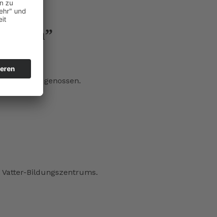
zentrum”
die 2 Jahre genossen.
 Vatter-Bildungszentrums.