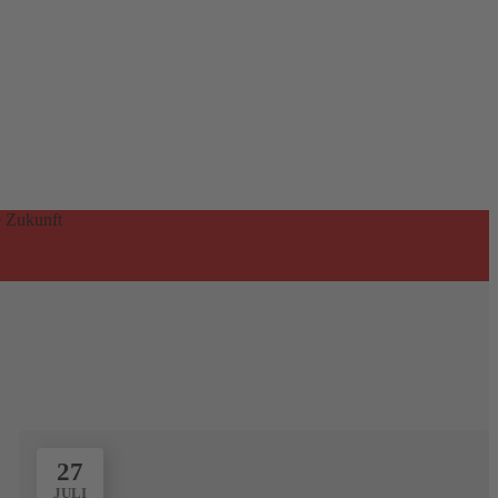
e Zukunft
27
JULI