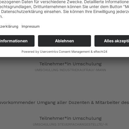
Stimmen aus unserem Bildungs
tung, nette Teilnehmer, kompetentes Personal - ich habe 
Teilnehmer*in Umschulung
UMSCHULUNG INDUSTRIEKAUFRAU/-MANN
zuvorkommender Umgang aller Dozenten & Mitarbeiter des
Teilnehmer*in Umschulung
UMSCHULUNG STEUERFACHANGESTELLTE/-R