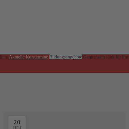
ldung
Aktuelle Kurstermine
Bildungsangebote
Gemeinsam stark
für Ihr
20
JULI