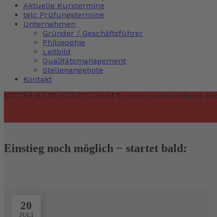
Aktuelle Kurstermine
telc Prüfungstermine
Unternehmen
Gründer / Geschäftsführer
Philosophie
Leitbild
Qualitätsmanagement
Stellenangebote
Kontakt
VATTER BILDUNGSZENTRUM
Ihr Partner in der beruflichen Bi
Einstieg noch möglich − startet bald:
20
JULI