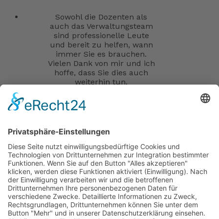
Sowohl die Dozenten als
auch das Verwaltungsteam
sind professionelle Leute
und bereit zu helfen, wann
immer Sie es brauchen.
Vielen Dank von mir und ich
hoffe, dass Sie dies auch
weiterhin tun.
Teilnehmer*in Umschulung
UMSCHULUNG FACHKRAFT FÜR
LAGERLOGISTIK