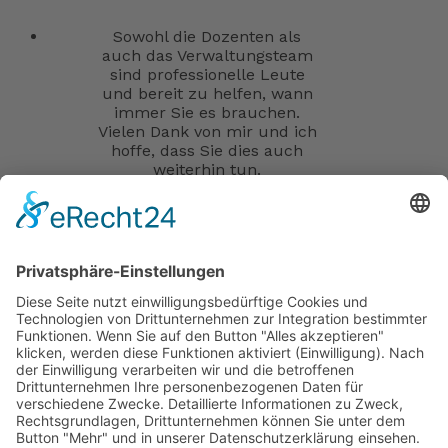
Sowohl die Dozenten als
auch das Verwaltungsteam
sind professionelle Leute
und bereit zu helfen, wann
immer Sie es brauchen.
Vielen Dank von mir und ich
hoffe, dass Sie dies auch
weiterhin tun.
Teilnehmer*in Umschulung
UMSCHULUNG FACHKRAFT FÜR
LAGERLOGISTIK