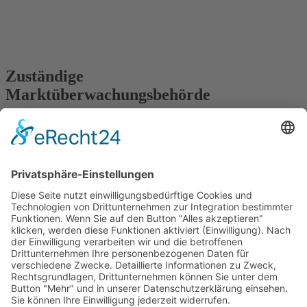
Zuständige
Marktüberwachungsbehörde
Marktüberwachungsstelle der Länder für die
Barrierefreiheit von Produkten und Dienstleistungen
(MLBF)
c/o Ministerium für Arbeit, Soziales, Gesundheit und
Gleichstellung Sachsen-Anhalt
Postfach 39 11 55
39135 Magdeburg
Telefon:
+ 49 (0) 391 567 6970
E-Mail:
mlbf@ms.sachsen-anhalt.de