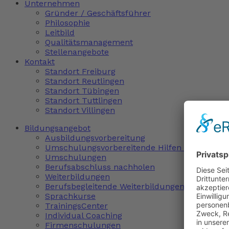
Unternehmen
Gründer / Geschäftsführer
Philosophie
Leitbild
Qualitätsmanagement
Stellenangebote
Kontakt
Standort Freiburg
Standort Reutlingen
Standort Tübingen
Standort Tuttlingen
Standort Villingen
Bildungsangebot
Ausbildungsvorbereitung
Umschulungsvorbereitende Hilfen (uvH)
Umschulungen
Berufsabschluss nachholen
Weiterbildungen
Berufsbegleitende Weiterbildungen
Sprachkurse
TrainingsCenter
Individual Coaching
Firmenschulungen