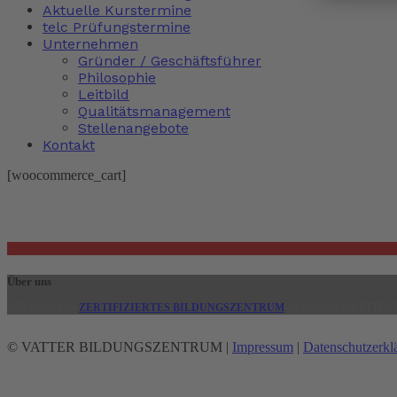
Aktuelle Kurstermine
telc Prüfungstermine
Unternehmen
Gründer / Geschäftsführer
Philosophie
Leitbild
Qualitätsmanagement
Stellenangebote
Kontakt
[woocommerce_cart]
Über uns
WIR SIND EIN
ZERTIFIZIERTES BILDUNGSZENTRUM
IN BADEN-WÜRTTEMB
© VATTER BILDUNGSZENTRUM |
Impressum
|
Datenschutzerkl