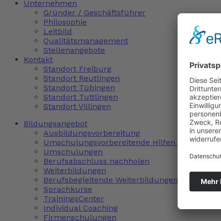
Unternehmen
Gründer / Geschäftsführer
Philosophie
Leitbild
Qualitätsmanagement
Stellenangebote
Kontakt
Standort Freiburg
Standort Reutlingen
Standort Tübingen
Standort Tuttlingen
Standort Villingen
Bildungsangebot
Ausbildungsvorbereitung
Umschulungsvorbereitende Hilfen (uvH)
Umschulungen
Berufsabschluss nachholen
Weiterbildungen
Berufsbegleitende Weiterbildungen
Sprachkurse
TrainingsCenter
Individual Coaching
Firmenschulungen