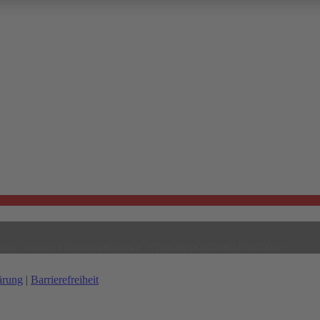
ERG UND SEIT 1976 ERFOLGREICH IN DER BILDUNGSBRANCHE TÄTIG
ärung
|
Barrierefreiheit