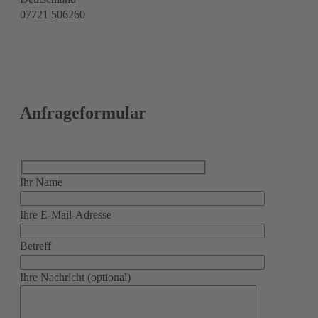
07721 506260
Anfrageformular
Ihr Name
Bitte
Ihre E-Mail-Adresse
lasse
dieses
Betreff
Feld
leer.
Ihre Nachricht (optional)