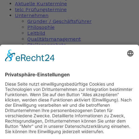
Aktuelle Kurstermine
telc Prüfungstermine
Unternehmen
Gründer / Geschäftsführer
Philosophie
Leitbild
Qualitätsmanagement
Stellenangebote
Kontakt
(W) Assistenz- und Präsenzkraft –
Alltagsbegleitung gem. § 53c SGB
XI (TVK)
This listing has been expired.