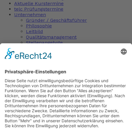
Aktuelle Kurstermine
telc Prüfungstermine
Unternehmen
Gründer / Geschäftsführer
Philosophie
Leitbild
Qualitätsmanagement
Stellenangebote
Kontakt
Tuttlingen
Post A Comment
Du musst
angemeldet
sein, um einen Kommentar
abzugeben.