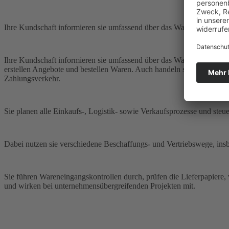
Ihre Kundschaft informieren sie umfassend über das Waren- bzw. Diens
Ihre Kundschaft informieren sie umfassend über das Waren- bzw. Diens
erstellen Angebote und bestellen Waren. Auch handeln sie Lieferterm
Zahlungsverkehr.
Sie planen alle Einkaufs-, Logistik- sowie Verkaufsprozesse und steu
Dabei nutzen sie verschiedene Beschaffungs- und Vertriebswege, ins
Sie führen Wareneingangskontrollen durch, prüfen die Lieferpapier
und wirken bei unternehmensübergreifenden Projekten mit.