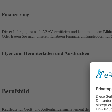
Finanzierung
Dieser Lehrgang ist nach AZAV zertifiziert und kann mit einem
Bild
Oder fragen Sie nach unseren günstigen Finanzierungsangeboten für 
Flyer zum Herunterladen und Ausdrucken
Berufsbild
Kaufleute für Groß- und Außenhandelsmanagement der Fachrichtung G