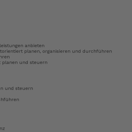
eistungen anbieten
orientiert planen, organisieren und durchführen
hren
rt planen und steuern
en und steuern
chführen
enz