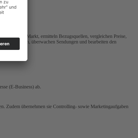
obachten den Markt, ermitteln Bezugsquellen, vergleichen Preise,
 Zollformalitäten, überwachen Sendungen und bearbeiten den
esse (E-Business) ab.
ren. Zudem übernehmen sie Controlling- sowie Marketingaufgaben