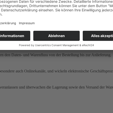
tleistungsangebot und beraten sie bei der Sortimentsgestaltung.
tleistungsangebot und beraten sie bei der Sortimentsgestaltung.Sie be
ine sowie Bedingungen aus, schließen Transportverträge ab, erledigen
ern den Daten- und Warenfluss von der Bestellung bis zur Anlieferung.
besondere auch Onlinekanäle, und wickeln elektronische Geschäftsproz
e, veranlassen und überwachen die Lagerung sowie den Versand der Wa