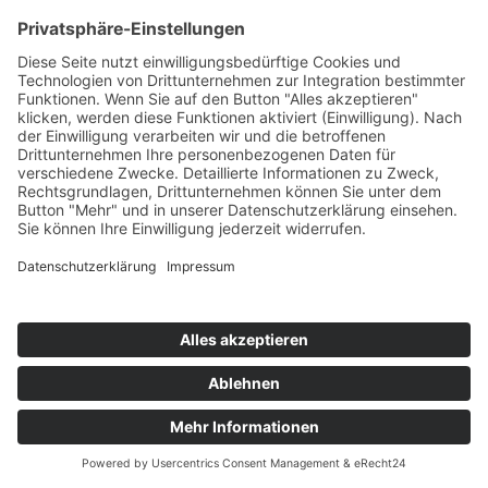
(U) Fachlagerist/-in (VZ)
28.09.2026
Freiburg