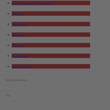
Alle Standorte & Onlineevents
Villingen
Tuttlingen
Tübingen
Freiburg
Reutlingen
Online-Events