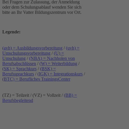
Bei Fragen zur Zulassung, der Anmeldung
oder dem Schulungsablauf wenden Sie sich
bitte an Ihr Vatter Bildungszentrum vor Ort.
Legende:
(avh) = Ausbildungsvorbereitung
/
(uvh) =
Umschulungsvorbereitung
/
(U) =
Umschulung
/
(NBA) = Nachholen von
Berufsabschlüssen
/
(W) = Weiterbildung
/
(SK) = Sprachkurs
/
(BSK) =
Berufssprachkurs
/
(IGK) = Integrationskurs
/
(BTC) = Berufliches TrainingsCenter
(TZ) = Teilzeit / (VZ) = Vollzeit /
(BB) =
Berufsbegleitend