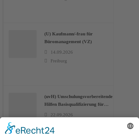
(U) Kaufmann/-frau für
Büromanagement (VZ)
14.09.2026
Freiburg
(uvH) Umschulungsvorbereitende
Hilfen Basisqualifizierung für
kaufm. Berufe (TZ)
22.09.2026
Freiburg